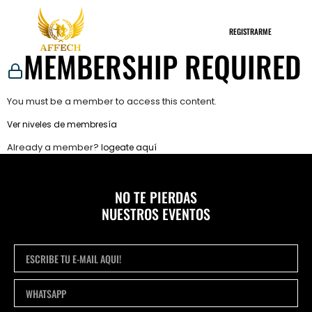
EVENTOS
REGISTRARME
MEMBERSHIP REQUIRED
You must be a member to access this content.
Ver niveles de membresía
Already a member?
logeate aquí
NO TE PIERDAS
NUESTROS EVENTOS