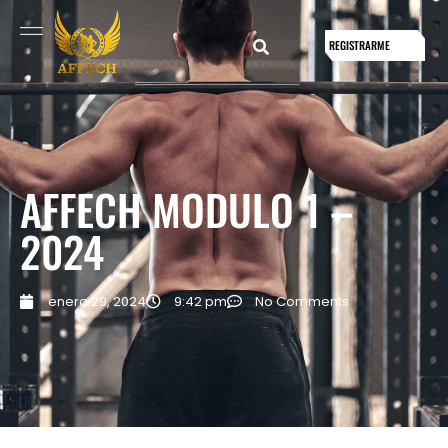
REGISTRARME
AFFECH MODULO 1 –
2024
enero 29, 2024
9:42 pm
No Comments